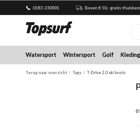
0183-230001
Boven € 50,- gratis thuisbe
Watersport
Wintersport
Golf
Kledin
Terug naar overzicht
Tags
T-Drive 2.0 ski boots
P
0