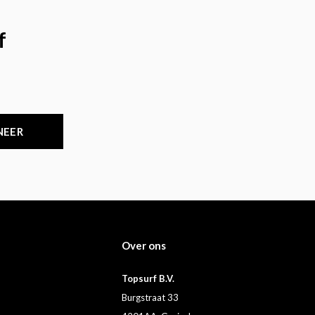
f
NEER
Over ons
Topsurf B.V.
Burgstraat 33