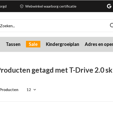
zorgd
Webwinkel waarborg certificatie
g
Tassen
Sale
Kindergroeiplan
Adres en open
roducten getagd met T-Drive 2.0 sk
 Producten