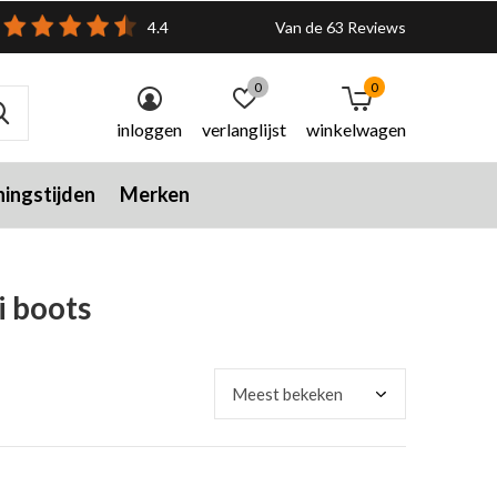
4.4
Van de 63 Reviews
0
0
inloggen
verlanglijst
winkelwagen
ingstijden
Merken
i boots