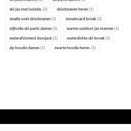
ski-jas met isolatie.
(2)
skischoenen heren
(1)
smalle voet skischoenen
(1)
snowboard broek
(2)
stijlvolle ski pants dames
(5)
warme outdoor jas mannen
(1)
waterafstotend donsjack
(1)
waterdichte ski-broek
(5)
zip hoodie dames
(1)
zwarte hoodie heren.
(1)