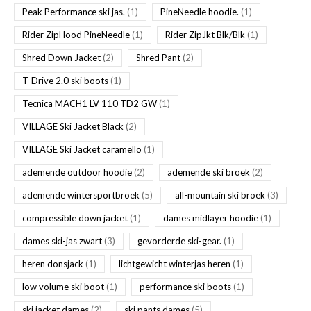
Peak Performance ski jas.
(1)
PineNeedle hoodie.
(1)
Rider ZipHood PineNeedle
(1)
Rider ZipJkt Blk/Blk
(1)
Shred Down Jacket
(2)
Shred Pant
(2)
T-Drive 2.0 ski boots
(1)
Tecnica MACH1 LV 110 TD2 GW
(1)
VILLAGE Ski Jacket Black
(2)
VILLAGE Ski Jacket caramello
(1)
ademende outdoor hoodie
(2)
ademende ski broek
(2)
ademende wintersportbroek
(5)
all-mountain ski broek
(3)
compressible down jacket
(1)
dames midlayer hoodie
(1)
dames ski-jas zwart
(3)
gevorderde ski-gear.
(1)
heren donsjack
(1)
lichtgewicht winterjas heren
(1)
low volume ski boot
(1)
performance ski boots
(1)
ski jacket dames
(2)
ski pants dames
(5)