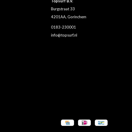
Topsurf B.V.
Burgstraat 33
4201AA, Gorinchem
0183-230001
info@topsurf.nl
n