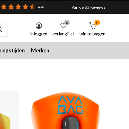
4.4
Van de 63 Reviews
0
0
inloggen
verlanglijst
winkelwagen
ingstijden
Merken