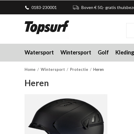
0183-230001
Boven € 50,- gratis thuisbe
Watersport
Wintersport
Golf
Kledin
Home
Wintersport
Protectie
Heren
Heren