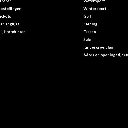
treren
Watersport
bestellingen
Wintersport
tickets
Golf
erlanglijst
Kleding
lijk producten
Tassen
Sale
Kindergroeiplan
Adres en openingstijde