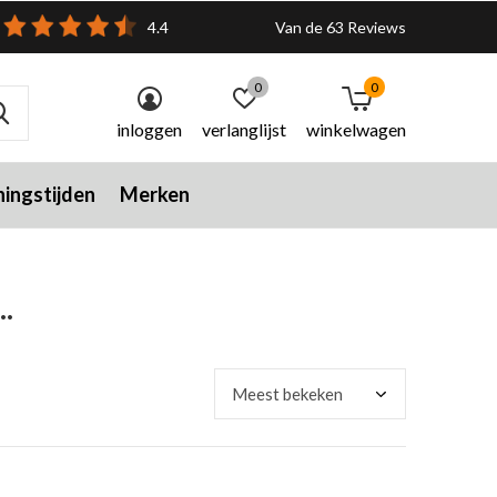
4.4
Van de 63 Reviews
0
0
inloggen
verlanglijst
winkelwagen
ingstijden
Merken
.