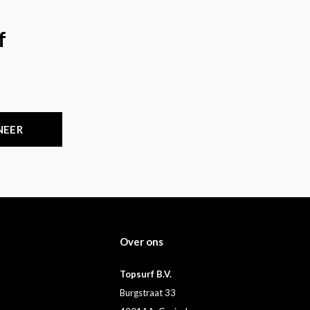
f
NEER
Over ons
Topsurf B.V.
Burgstraat 33