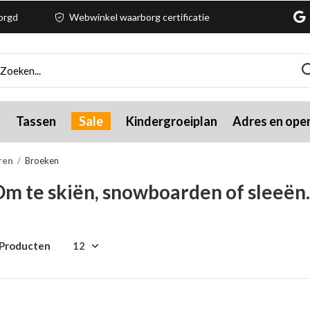
zorgd
Webwinkel waarborg certificatie
g
Tassen
Sale
Kindergroeiplan
Adres en open
ren
Broeken
m te skiën, snowboarden of sleeën..
 Producten