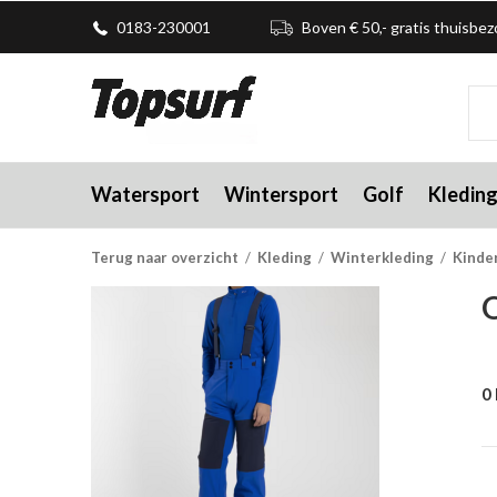
0183-230001
Boven € 50,- gratis thuisbe
Watersport
Wintersport
Golf
Kledin
Terug naar overzicht
Kleding
Winterkleding
Kinde
O
0