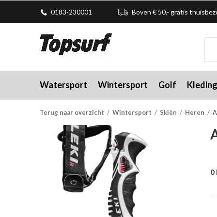
0183-230001
Boven € 50,- gratis thuisbe
Watersport
Wintersport
Golf
Kledin
Terug naar overzicht
Wintersport
Skiën
Heren
A
A
0