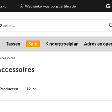
zorgd
Webwinkel waarborg certificatie
g
Tassen
Sale
Kindergroeiplan
Adres en open
ccessoires
ccessoires
 Producten