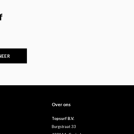
f
NEER
Over ons
Topsurf B.V.
Burgstraat 33