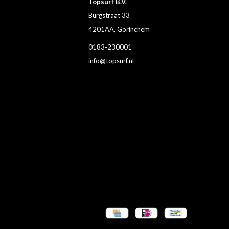
Topsurf B.V.
Burgstraat 33
4201AA, Gorinchem
0183-230001
info@topsurf.nl
n