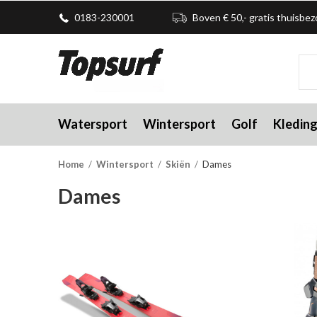
0183-230001
Boven € 50,- gratis thuisbe
Watersport
Wintersport
Golf
Kledin
Home
Wintersport
Skiën
Dames
Dames