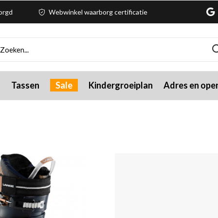
zorgd
Webwinkel waarborg certificatie
g
Tassen
Sale
Kindergroeiplan
Adres en open