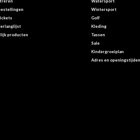
treren
Watersport
bestellingen
Wintersport
tickets
Golf
erlanglijst
Kleding
lijk producten
Tassen
Sale
Kindergroeiplan
Adres en openingstijde