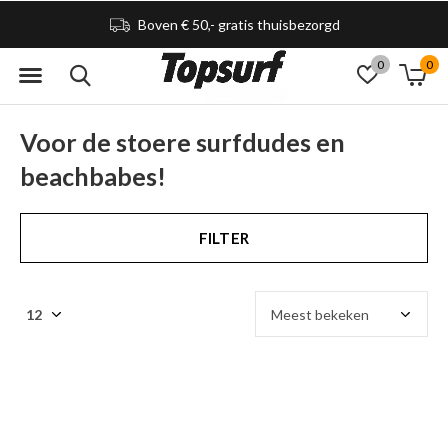
Boven € 50,- gratis thuisbezorgd
0
0
Voor de stoere surfdudes en
beachbabes!
FILTER