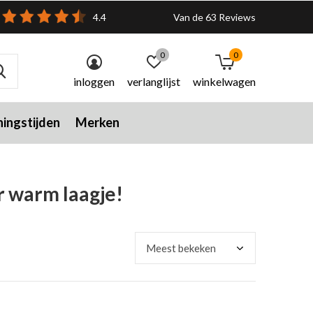
4.4
Van de 63 Reviews
0
0
inloggen
verlanglijst
winkelwagen
ingstijden
Merken
r warm laagje!