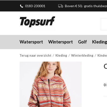
0183-230001
Boven € 50,- gratis thuisbe
Watersport
Wintersport
Golf
Kledin
Terug naar overzicht
Kleding
Winterkleding
Kinde
O
0