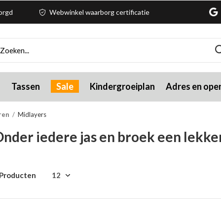
zorgd
Webwinkel waarborg certificatie
g
Tassen
Sale
Kindergroeiplan
Adres en open
ren
Midlayers
nder iedere jas en broek een lekke
 Producten