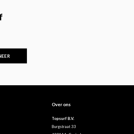
f
NEER
Over ons
Topsurf B.V.
Burgstraat 33