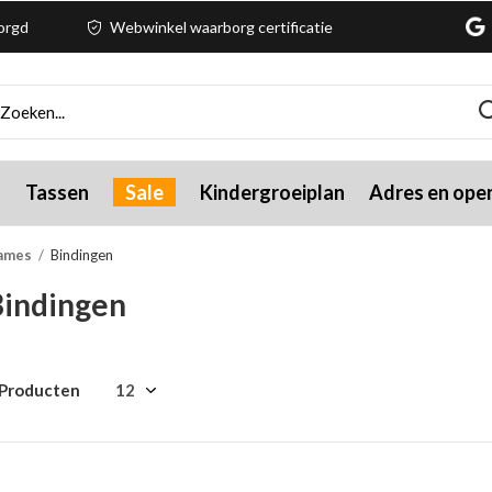
zorgd
Webwinkel waarborg certificatie
g
Tassen
Sale
Kindergroeiplan
Adres en open
ames
Bindingen
Bindingen
 Producten