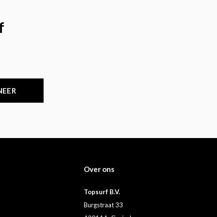
f
NEER
Over ons
Topsurf B.V.
Burgstraat 33