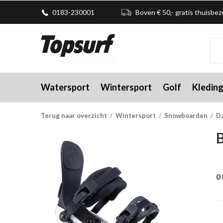
0183-230001
Boven € 50,- gratis thuisbe
Watersport
Wintersport
Golf
Kledin
Terug naar overzicht
Wintersport
Snowboarden
D
0