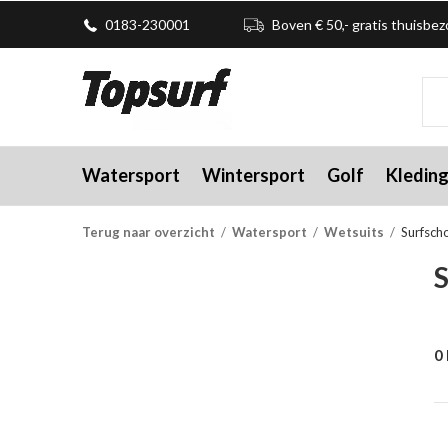
0183-230001
Boven € 50,- gratis thuisbe
Watersport
Wintersport
Golf
Kledin
Terug naar overzicht
Watersport
Wetsuits
Surfsch
0