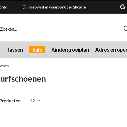
zorgd
Webwinkel waarborg certificatie
g
Tassen
Sale
Kindergroeiplan
Adres en open
oenen
Surfschoenen
 Producten