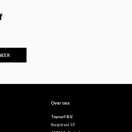
f
NEER
Over ons
Topsurf B.V.
Burgstraat 33