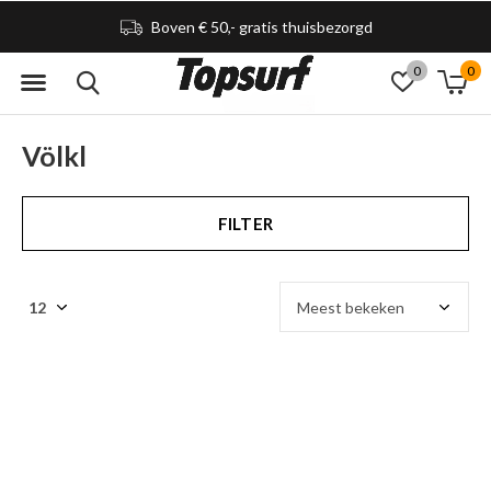
Boven € 50,- gratis thuisbezorgd
0
0
Völkl
FILTER