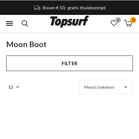
Boven € 50,- gratis thuisbezorgd
0
0
Moon Boot
FILTER