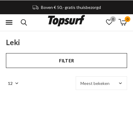
Boven € 50,- gratis thuisbezorgd
0
0
Leki
FILTER