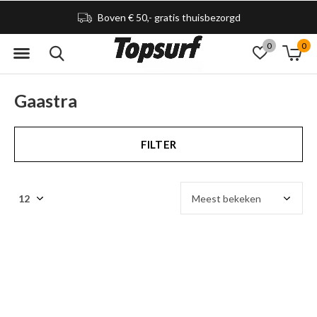
Boven € 50,- gratis thuisbezorgd
0
0
Gaastra
FILTER