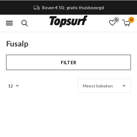
Boven € 50,- gratis thuisbezorgd
0
0
Fusalp
FILTER