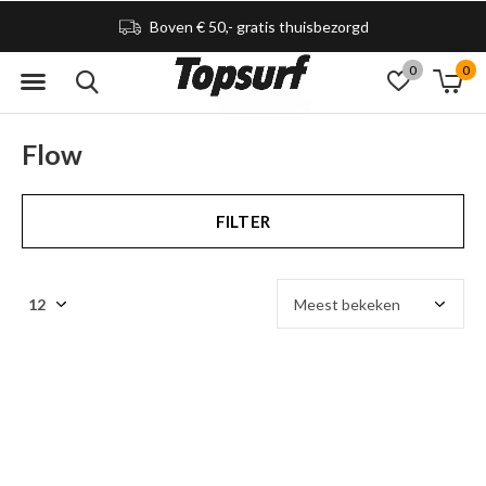
Boven € 50,- gratis thuisbezorgd
0
0
Flow
FILTER