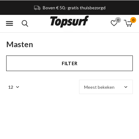
Boven € 50,- gratis thuisbezorgd
0
0
Masten
FILTER