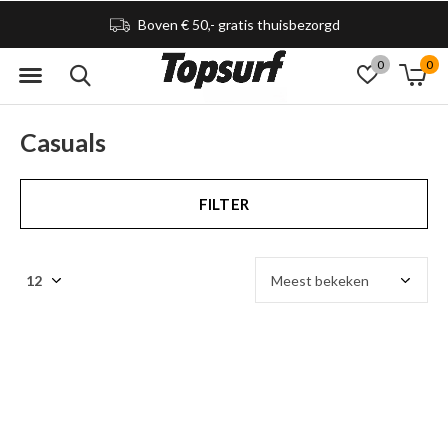
Boven € 50,- gratis thuisbezorgd
0
0
Casuals
FILTER