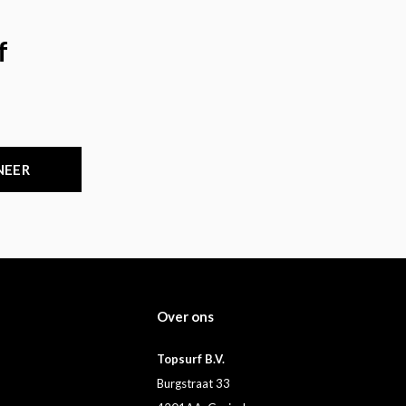
f
NEER
Over ons
Topsurf B.V.
Burgstraat 33