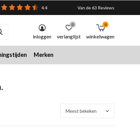
4.4
Van de 63 Reviews
0
0
inloggen
verlanglijst
winkelwagen
ingstijden
Merken
.