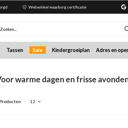
zorgd
Webwinkel waarborg certificatie
g
Tassen
Sale
Kindergroeiplan
Adres en open
oor warme dagen en frisse avonden
 Producten